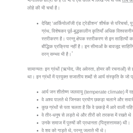
भौगोलिक क्षेत्रों के हैं तो भी वे ऐसे काल में लिखे गये थे जब
ताँबे 
लोहे की भी चर्चा है।
देखिए ‘आर्कियोलॉजी एंड ट्रेडीशन’ शीर्षक से परिचर्चा, पु
ग्रंथ, विशेषकर पूर्व-बुद्धकालीन कृतियाँ अधिक विश्वसनीय
स्तरीकरण है। परन्तु क्षेपक स्तरीकरण से इन साहित्यों
बौद्धिक प्रक्रिया नहीं है। इन सीमाओं के बावजूद साहित्य
*
वरन् सम्भव भी है।
सामान्यतः इन ग्रंथों (ऋग्वेद, जेंद अवेस्ता, होमर की रचनाओं) स
था। इन ग्रंथों में प्रयुक्त सजातीय शब्दों से आर्य संस्कृति के जो प्
आर्य जन शीतोष्ण जलवायु (temperate climate) में रह
वे अश्व पालते थे जिनका प्रयोग छकड़ा चलाने और सवारी 
कुछ ग्रंथों से पता चलता है कि वे छकड़े में आरे वाली पह
वे तीर-धनुष से लड़ते थे और तीरों को तरकस में रखते थे
उनके समाज में पुरुषों की प्रधानता (पितृसत्तामक) थी।
वे शव को गाड़ते थे, परन्तु जलाते भी थे।