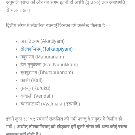
अनुमति प्राप्त की और यह संगम इतनी ही अवधि (३,७००) तक अबाधगति
से चलता रहा।
द्वितीय संगम में संकलित रचनाएँ जिनका हमें उल्लेख मिलता है—
अकट्टियम (Akattiyam)
तोल्काप्पियम् (Tolkappiyam)
मपुराणम् (Mapuranam)
ईसै-नुनुक्कम् (Isai-Nunukkam)
भूतपुराणम् (Bhutapuranam)
काली (Kali)
कुरुकु (Kuruku)
वेन्दाली (Vendali)
व्यालमलायी (Vyalmalai) इत्यादि।
इसमें कुल ८,१५९ रचनाएँ संकलित की गयी परन्तु वे समुद्र में विलीन हो
गयीं।
अर्थात् तोल्काप्पियम् को छोड़कर हमें दूसरे संगम की अन्य कोई रचना
उपलब्ध नहीं होती है।