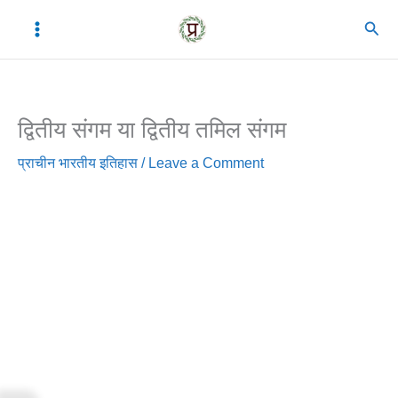
Skip
C
A
Sear
to
a
r
content
t
c
e
h
द्वितीय संगम या द्वितीय तमिल संगम
g
i
o
v
प्राचीन भारतीय इतिहास
/
Leave a Comment
r
e
i
s
e
s