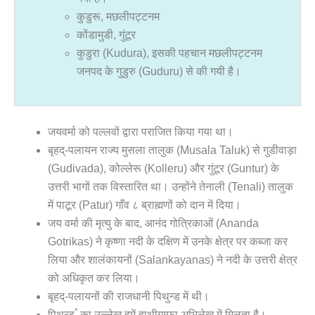
कुडुरू, मछलीपट्टनम
कोंडामुडी, गुंटूर
कुडुरा (Kudura), इसकी पहचान मछलीपट्टनम
जनपद के गुडुरु (Guduru) से की गयी है।
जयवर्मा को पल्लवों द्वारा पराजित किया गया था।
बृहद्-पलायन राज्य मुसला तालुक (Musala Taluk) से गुडीवाड़ा
(Gudivada), कोल्लेरू (Kolleru) और गुंटूर (Guntur) के
उत्तरी भागों तक विस्तारित था। उन्होंने तेनाली (Tenali) तालुक
में पाटूर (Patur) गाँव ८ ब्राह्मणों को दान में दिया।
जय वर्मा की मृत्यु के बाद, आनंद गोत्रिकाओं (Ananda
Gotrikas) ने कृष्णा नदी के दक्षिण में उनके क्षेत्र पर कब्जा कर
लिया और शालंकायनों (Salankayanas) ने नदी के उत्तरी क्षेत्र
को अधिकृत कर लिया।
बृहद्-पलायनों की राजधानी पिथुन्ड में थी।
*
पिथुन्ड
का उल्लेख हमें हाथीगुम्फा अभिलेख में मिलता है।