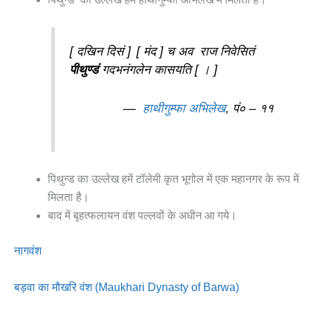
[ दखिन दिसं ]
[ मंद ] च अव
राज निवेसितं
पीथुण्डं
गदभनंगलेन कासयति [ । ]
—
हाथीगुम्फा अभिलेख
, पं० – ११
पिथुन्ड का उल्लेख हमें टॉलेमी कृत भूगोल में एक महानगर के रूप में
मिलता है।
बाद में बृहत्फलायन वंश पल्लवों के अधीन आ गये।
नागवंश
बड़वा का मौखरि वंश (Maukhari Dynasty of Barwa)