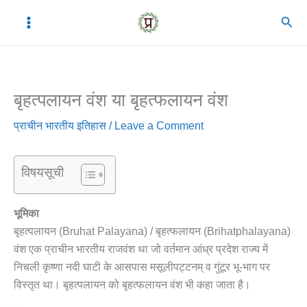
Skip
C
A
Sear
to
a
r
content
t
c
e
h
बृहत्पलायन वंश या बृहत्फलायन वंश
g
i
o
v
प्राचीन भारतीय इतिहास
/
Leave a Comment
r
e
i
s
विषयसूची
e
s
भूमिका
बृहत्पलायन (Bruhat Palayana) / बृहत्फलायन (Brihatphalayana)
वंश एक प्राचीन भारतीय राजवंश था जो वर्तमान आंध्र प्रदेश राज्य में
निचली कृष्णा नदी घाटी के आसपास मसूलीपट्टनम् व गुंटूर भू-भाग पर
विस्तृत था। बृहत्पलायन को बृहत्फलायन वंश भी कहा जाता है।