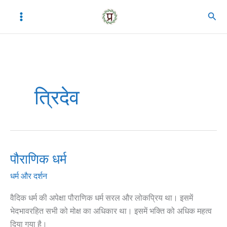
Skip
C
A
Sear
to
a
r
content
t
c
e
h
g
i
o
v
त्रिदेव
r
e
i
s
e
s
पौराणिक धर्म
पौराणिक
धर्म
धर्म और दर्शन
वैदिक धर्म की अपेक्षा पौराणिक धर्म सरल और लोकप्रिय था। इसमें
भेदभावरहित सभी को मोक्ष का अधिकार था। इसमें भक्ति को अधिक महत्व
दिया गया है।