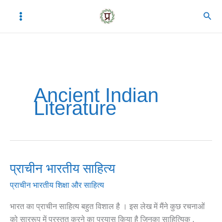
Skip
C
A
Sear
to
a
r
content
t
c
e
h
g
i
o
v
Ancient Indian
Literature
r
e
i
s
e
s
प्राचीन भारतीय साहित्य
प्राचीन
भारतीय
प्राचीन भारतीय शिक्षा और साहित्य
साहित्य
भारत का प्राचीन साहित्य बहुत विशाल है । इस लेख में मैंने कुछ रचनाओं
को साररूप में प्रस्तुत करने का प्रयास किया है जिनका साहित्यिक ,