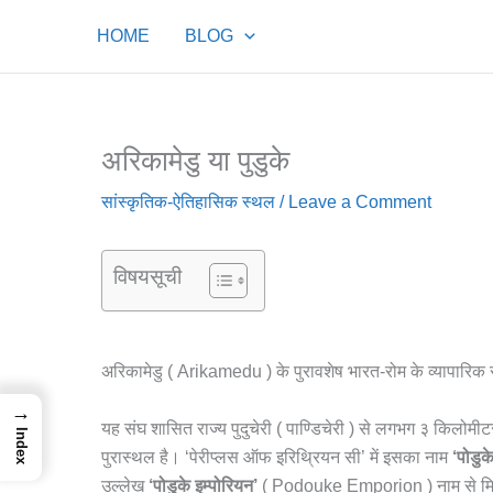
Skip
HOME
BLOG
to
content
अरिकामेडु या पुडुके
सांस्कृतिक-ऐतिहासिक स्थल
/
Leave a Comment
विषयसूची
अरिकामेडु ( Arikamedu ) के पुरावशेष भारत-रोम के व्यापारिक स
→
यह संघ शासित राज्य पुदुचेरी ( पाण्डिचेरी ) से लगभग ३ किलोमीटर
Index
पुरास्थल है। ‘पेरीप्लस ऑफ इरिथ्रियन सी’ में इसका नाम
‘पोडुके
उल्लेख
‘पोडुके इम्पोरियन’
( Podouke Emporion ) नाम से मि