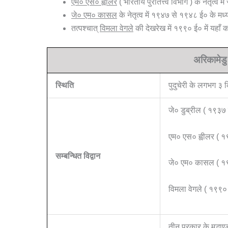
एम० एस० ह्वीलर
( भारतीय पुरातत्त्व विभाग ) के नेतृत्व
जे० एम० कासल
के नेतृत्व में १९४७ से १९४८ ई० के मध
तत्पश्चात्
विमला वेगले
की देखरेख में १९९० ई० में यहाँ
अरिकामेडु 
स्थिति
पुदुचेरी के लगभग ३ 
जे० डुब्रील ( १९३७
एम० एस० ह्वीलर ( १
सम्बन्धित विद्वान
जे० एम० कासल ( १
विमला वेगले ( १९९०
तीन प्रकार के मृद्भा