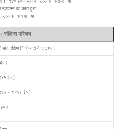
 में सन् १९४५ ई० में यहाँ का उत्खनन कराया गया।
्य उत्खनन का कार्य हुआ।
 का उत्खनन कराया गया।
: संक्षिप्त परिचय
किमी० दक्षिण जिंजी नदी के तट पर।
 ई० )
९४५ ई० )
९४७ से १९४८ ई० )
 ई० )
ण्ड —