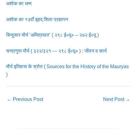
अशोक का धम्म
अशोक का १३वाँ बृहद् शिला प्रज्ञापन
बिन्दुसार मौर्य ‘अमित्रघात’ ( २९८ ई०पू० – २७२ ई०पू )
चन्द्रगुप्त मौर्य ( ३२२/३२१ — २९८ ई०पू० ) : जीवन व कार्य
मौर्य इतिहास के स्रोत ( Sources for the History of the Mauryas
)
←
Previous Post
Next Post
→