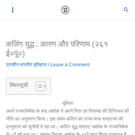
Skip
C
A
Sear
to
a
r
content
t
c
e
h
कलिंग युद्ध : कारण और परिणाम (२६१
g
i
ई०पू०)
o
v
r
e
प्राचीन भारतीय इतिहास
/
Leave a Comment
i
s
e
विषयसूची
s
भूमिका
अपने राज्याभिषेक के बाद अशोक ने अपने पिता एवं पितामह की दिग्विजय की
नीति का अनुसरण किया। इस समय कलिंग का राज्य मगध साम्राज्य की
प्रभुसत्ता को चुनौती दे रहा था। कलिंग युद्ध सम्राट अशोक के राज्याभिषेक
के ८वें वर्ष हुआ था। इसका विवरण अशोक के १३वें बृहद् शिला प्रज्ञापन में