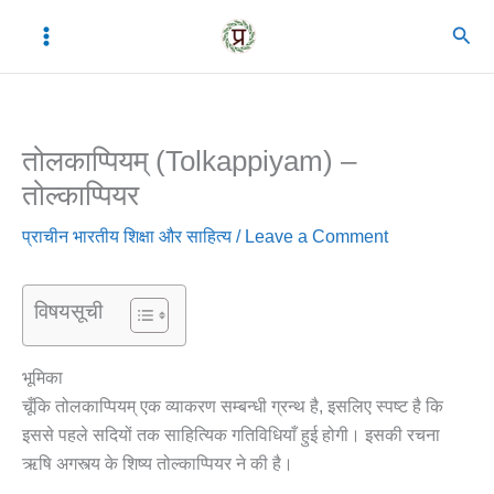
Skip
C
A
Sear
to
a
r
content
t
c
e
h
तोलकाप्पियम् (Tolkappiyam) –
g
i
तोल्काप्पियर
o
v
r
e
प्राचीन भारतीय शिक्षा और साहित्य
/
Leave a Comment
i
s
e
विषयसूची
s
भूमिका
चूँकि तोलकाप्पियम् एक व्याकरण सम्बन्धी ग्रन्थ है, इसलिए स्पष्ट है कि
इससे पहले सदियों तक साहित्यिक गतिविधियाँ हुई होगी। इसकी रचना
ऋषि अगस्त्य के शिष्य तोल्काप्पियर ने की है।