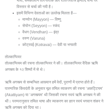
भाषा, समकालीन तौर-तरीके और रीति-रिवाज इत्यादि सभी पर
विस्तार से चर्चा की गयी है।
इसमें विभिन्न देवताओं का उल्लेख मिलता है—
माय्योन (Mayyon) — विष्णु
सेयोन (Seyyon) — स्कंद
वेंधन (Vendhan) — इंद्र
वरुण (Varuna)
कोट्रवई (Kotravai) — देवी या भगवती
तोल्काप्पियर
तोल्काप्पियम की रचना तोल्काप्पियर ने की। तोलकाप्पियर वैदिक ऋषि
अगस्त्य के १२ शिष्यों में से थे।
ऋषि अगस्त्य से सम्बन्धित आख्यान हमें वेदों, पुराणों में प्राप्त होते हैं।
पारम्परिक किंवदंती के अनुसार मूल तमिल व्याकरण की रचना ‘अकट्टियम’
(Akattiyam) या ‘अगस्त्यम’ थी जिसकी रचना स्वयं ऋषि अगस्त्य ने की
थी। परम्परानुसार तमिल भाषा और व्याकरण का ज्ञान स्वयं भगवान शंकर ने
ऋषि अगस्त्य को दिया था।