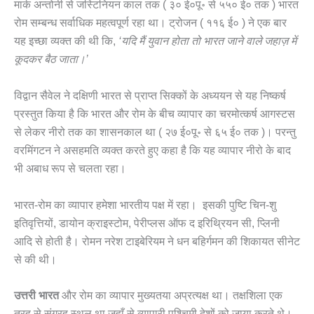
मार्क अन्तोनी से जस्टिनियन काल तक ( ३० ई०पू॰ से ५५० ई० तक ) भारत
रोम सम्बन्ध सर्वाधिक महत्वपूर्ण रहा था। ट्रोजन ( ११६ ई० ) ने एक बार
यह इच्छा व्यक्त की थी कि,
‘यदि मैं युवान होता तो भारत जाने वाले जहाज़ में
कूदकर बैठ जाता।’
विद्वान सैवेल ने दक्षिणी भारत से प्राप्त सिक्कों के अध्ययन से यह निष्कर्ष
प्रस्तुत किया है कि भारत और रोम के बीच व्यापार का चरमोत्कर्ष आगस्टस
से लेकर नीरो तक का शासनकाल था ( २७ ई०पू॰ से ६५ ई० तक )। परन्तु
वरमिंगटन ने असहमति व्यक्त करते हुए कहा है कि यह व्यापार नीरो के बाद
भी अबाध रूप से चलता रहा।
भारत-रोम का व्यापार हमेशा भारतीय पक्ष में रहा। इसकी पुष्टि चिन-शु
इतिवृत्तियों, डायोन क्राइस्टोम, पेरीप्लस ऑफ द इरिथ्रियन सी, प्लिनी
आदि से होती है। रोमन नरेश टाइबेरियम ने धन बहिर्गमन की शिकायत सीनेट
से की थी।
उत्तरी भारत
और रोम का व्यापार मुख्यतया अप्रत्यक्ष था। तक्षशिला एक
तरह से संग्रह स्थल था जहाँ से व्यापारी पश्चिमी देशों को जाया करते थे।