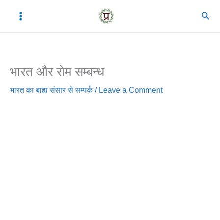
Skip
C
A
Sear
to
a
r
content
t
c
e
h
भारत और रोम सम्बन्ध
g
i
o
v
भारत का बाह्य संसार से सम्पर्क
/
Leave a Comment
r
e
i
s
e
s