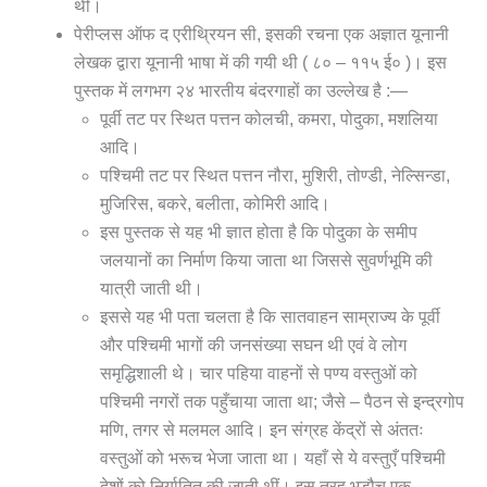
थी।
पेरीप्लस ऑफ द एरीथ्रियन सी, इसकी रचना एक अज्ञात यूनानी
लेखक द्वारा यूनानी भाषा में की गयी थी ( ८० – ११५ ई० )। इस
पुस्तक में लगभग २४ भारतीय बंदरगाहों का उल्लेख है :—
पूर्वी तट पर स्थित पत्तन कोलची, कमरा, पोदुका, मशलिया
आदि।
पश्चिमी तट पर स्थित पत्तन नौरा, मुशिरी, तोण्डी, नेल्सिन्डा,
मुजिरिस, बकरे, बलीता, कोमिरी आदि।
इस पुस्तक से यह भी ज्ञात होता है कि पोदुका के समीप
जलयानों का निर्माण किया जाता था जिससे सुवर्णभूमि की
यात्री जाती थी।
इससे यह भी पता चलता है कि सातवाहन साम्राज्य के पूर्वी
और पश्चिमी भागों की जनसंख्या सघन थी एवं वे लोग
समृद्धिशाली थे। चार पहिया वाहनों से पण्य वस्तुओं को
पश्चिमी नगरों तक पहुँचाया जाता था; जैसे – पैठन से इन्द्रगोप
मणि, तगर से मलमल आदि। इन संग्रह केंद्रों से अंततः
वस्तुओं को भरूच भेजा जाता था। यहाँ से ये वस्तुएँ पश्चिमी
देशों को निर्यातित की जाती थीं। इस तरह भड़ौच एक