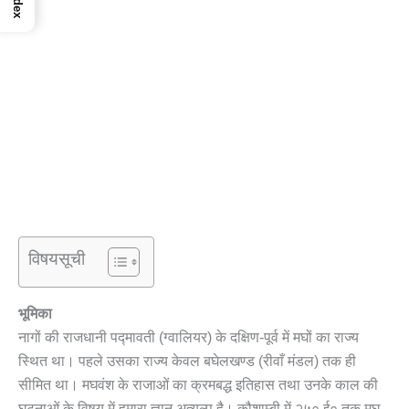
Index
विषयसूची
भूमिका
नागों की राजधानी प‌द्मावती (ग्वालियर) के दक्षिण-पूर्व में मघों का राज्य
स्थित था। पहले उसका राज्य केवल बघेलखण्ड (रीवाँ मंडल) तक ही
सीमित था। मघवंश के राजाओं का क्रमबद्ध इतिहास तथा उनके काल की
घटनाओं के विषय में हमारा ज्ञान अत्यल्प है। कौशाम्बी में २५० ई० तक मघ