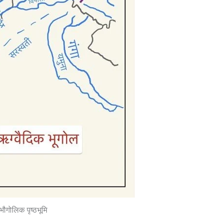
क भौगोलिक पृष्ठभूमि